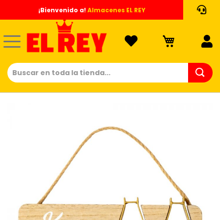
Ir
¡Bienvenido a!
Almacenes EL REY
al
contenido
Saltar
al
final
de
la
galería
de
imágenes