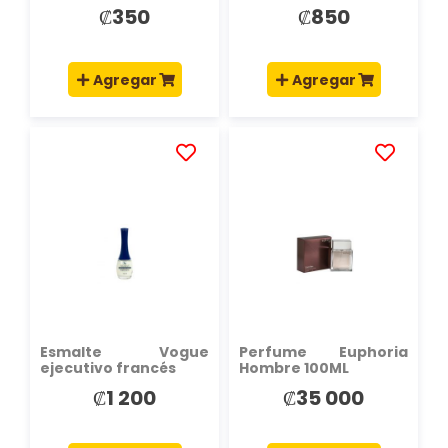
₡350
₡850
Agregar
Agregar
AÑADIR
AÑADIR
A
A
LA
LA
LISTA
LISTA
DE
DE
DESEOS
DESEOS
Esmalte Vogue
Perfume Euphoria
ejecutivo francés
Hombre 100ML
₡1 200
₡35 000