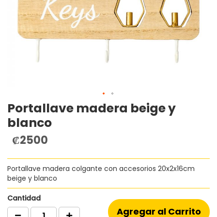
Portallave madera beige y
Saltar
al
blanco
comienzo
de
₡2500
la
galería
de
Portallave madera colgante con accesorios 20x2x16cm
imágenes
beige y blanco
Cantidad
Agregar al Carrito