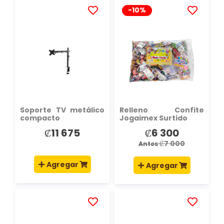
-10%
AÑADIR
AÑADIR
A
A
LA
LA
LISTA
LISTA
DE
DE
DESEOS
DESEOS
Soporte TV metálico
Relleno Confite
compacto
Jogaimex Surtido
₡11 675
₡6 300
Precio
especial
₡7 000
Antes
Agregar
Agregar
AÑADIR
AÑADIR
A
A