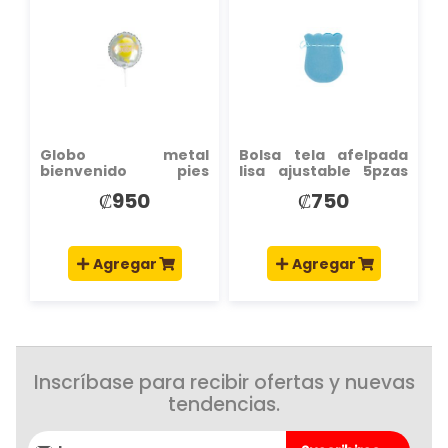
LA
LA
LISTA
LISTA
DE
DE
DESEOS
DESEOS
Globo metal
Bolsa tela afelpada
bienvenido pies
lisa ajustable 5pzas
bebes 9pulg
celeste
₡950
₡750
Agregar
Agregar
Inscríbase para recibir ofertas y nuevas
tendencias.
Suscríbase