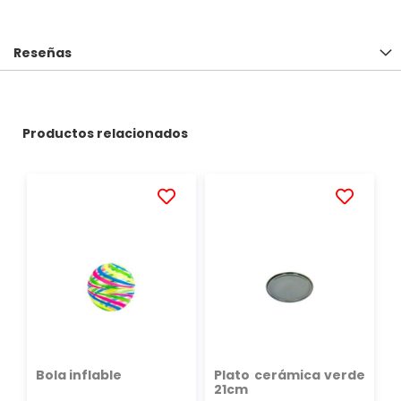
Reseñas
Productos relacionados
AÑADIR
AÑADIR
A
A
LA
LA
LISTA
LISTA
DE
DE
DESEOS
DESEOS
Bola inflable
Plato cerámica verde
21cm