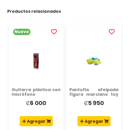
Productos relacionados
Nuevo
AÑADIR
AÑADIR
A
A
LA
LA
LISTA
LISTA
DE
DE
DESEOS
DESEOS
Guitarra plástica con
Pantufla afelpada
micrófono
figura marciano toy
story 30-31
₡6 000
₡5 950
Agregar
Agregar