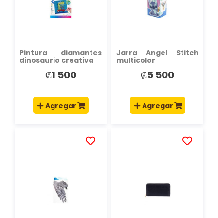
DE
DE
DESEOS
DESEOS
Pintura diamantes
Jarra Angel Stitch
dinosaurio creativa
multicolor
₡1 500
₡5 500
Agregar
Agregar
AÑADIR
AÑADIR
A
A
LA
LA
LISTA
LISTA
DE
DE
DESEOS
DESEOS