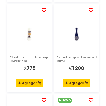
AÑADIR
AÑADIR
A
A
LA
LA
LISTA
LISTA
DE
DE
DESEOS
DESEOS
Plastico burbuja
Esmalte gris tornasol
3mx30cm
10ml
transparente
₡775
₡1 200
Agregar
Agregar
Nuevo
AÑADIR
AÑADIR