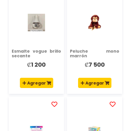
A
A
LA
LA
LISTA
LISTA
DE
DE
DESEOS
DESEOS
Esmalte vogue brillo
Peluche mono
secante
marrón
₡1 200
₡7 500
Agregar
Agregar
AÑADIR
AÑADIR
A
A
LA
LA
LISTA
LISTA