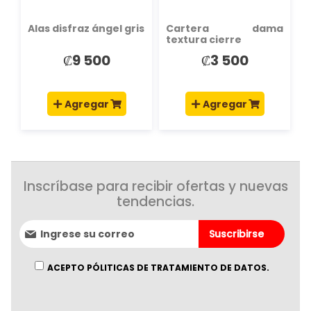
Alas disfraz ángel gris
Cartera dama
textura cierre
₡9 500
₡3 500
Agregar
Agregar
Inscríbase para recibir ofertas y nuevas
tendencias.
Suscríbase
Suscribirse
al
boletín
informativo:
ACEPTO PÓLITICAS DE TRATAMIENTO DE DATOS.