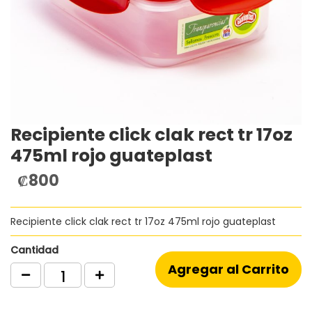
Recipiente click clak rect tr 17oz
Saltar
al
475ml rojo guateplast
comienzo
de
₡800
la
galería
de
Recipiente click clak rect tr 17oz 475ml rojo guateplast
imágenes
Cantidad
Agregar al Carrito