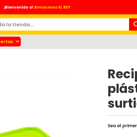
¡Bienvenido a!
Almacenes EL REY
ertas
Reci
plást
surt
nes
Sea el prime