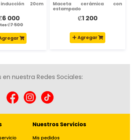
inducción 20cm
Maceta cerámica con
estampado
₡6 000
₡1 200
recio
special
₡7 500
tes
Agregar
Agregar
 en nuestra Redes Sociales:
s
Nuestros Servicios
servicio
Mis pedidos