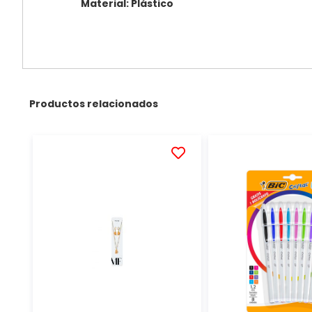
Material: Plástico
Productos relacionados
AÑADIR
A
LA
LISTA
DE
DESEOS