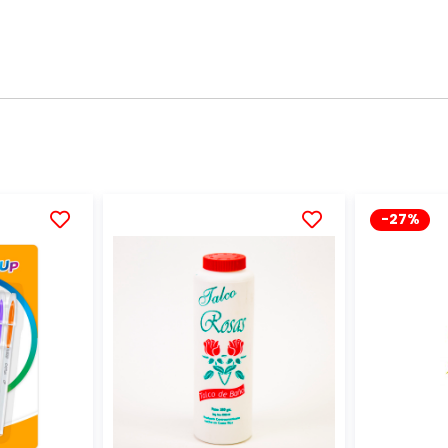
-27%
AÑADIR
AÑADIR
A
A
LA
LA
LISTA
LISTA
DE
DE
DESEOS
DESEOS