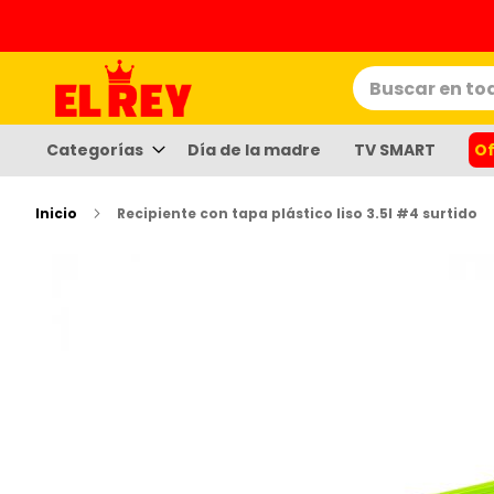
Ir
al
contenido
Categorías
Día de la madre
TV SMART
Of
Inicio
Recipiente con tapa plástico liso 3.5l #4 surtido
Saltar
al
final
de
la
galería
de
imáge