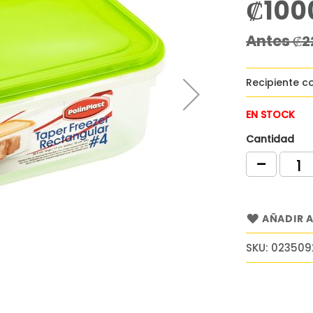
₡100
Precio
especial
Antes
₡2
Recipiente co
EN STOCK
Cantidad
AÑADIR A
SKU
023509