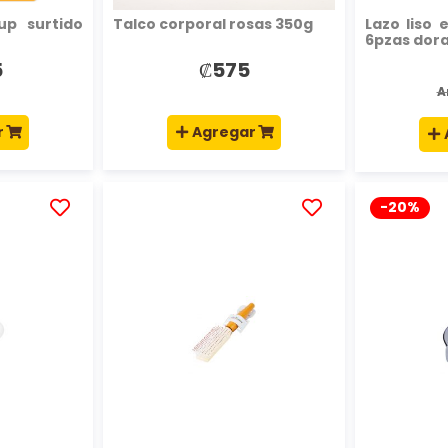
 up surtido
Talco corporal rosas 350g
Lazo liso
6pzas dor
5
₡575
A
r
Agregar
-20%
AÑADIR
AÑADIR
A
A
LA
LA
LISTA
LISTA
DE
DE
DESEOS
DESEOS