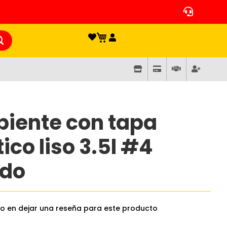
piente con tapa
ico liso 3.5l #4
ido
ro en dejar una reseña para este producto