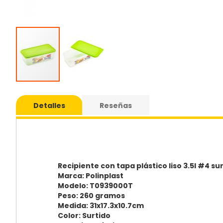
Saltar
al
Detalles
Reseñas
comie
de
la
galería
de
imáge
Recipiente con tapa plástico liso 3.5l #4 su
Marca: Polinplast
Modelo: T0939000T
Peso: 260 gramos
Medida: 31x17.3x10.7cm
Color: Surtido