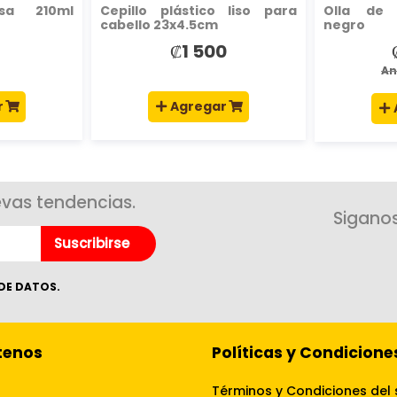
isa 210ml
Cepillo plástico liso para
Olla de 
cabello 23x4.5cm
negro
₡1 500
P
e
An
r
Agregar
evas tendencias.
Siganos
Suscribirse
DE DATOS.
tenos
Políticas y Condicione
Términos y Condiciones del 