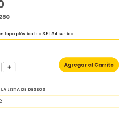
0
250
n tapa plástico liso 3.5l #4 surtido
Agregar al Carrito
 LA LISTA DE DESEOS
2