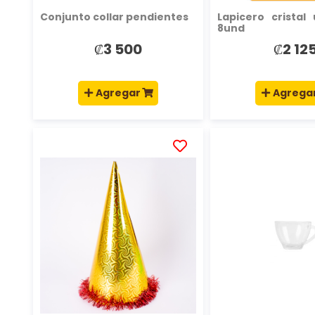
Conjunto collar pendientes
Lapicero cristal
8und
₡3 500
₡2 12
Agregar
Agrega
AÑADIR
A
LA
LISTA
DE
DESEOS