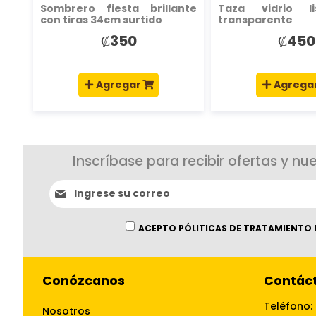
Sombrero fiesta brillante
Taza vidrio l
con tiras 34cm surtido
transparente
₡350
₡450
Agregar
Agrega
Inscríbase para recibir ofertas y nu
Suscríbase
al
boletín
informativo:
ACEPTO PÓLITICAS DE TRATAMIENTO 
Conózcanos
Contác
Teléfono:
Nosotros