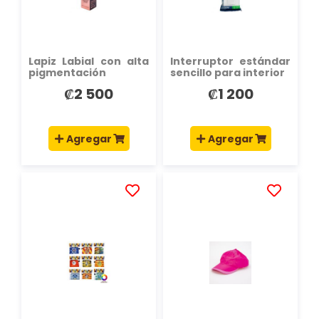
DESEOS
DESEOS
Lapiz Labial con alta
Interruptor estándar
pigmentación
sencillo para interior
₡2 500
₡1 200
Agregar
Agregar
AÑADIR
AÑADIR
A
A
LA
LA
LISTA
LISTA
DE
DE
DESEOS
DESEOS