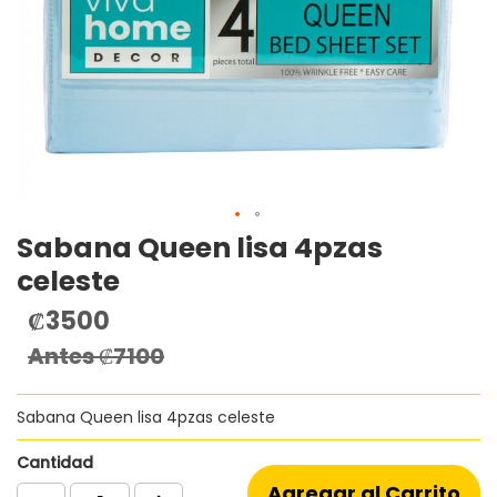
Sabana Queen lisa 4pzas
Saltar
al
celeste
comienzo
de
₡3500
Precio
la
especial
Antes
₡7100
galería
de
imágenes
Sabana Queen lisa 4pzas celeste
Cantidad
Agregar al Carrito