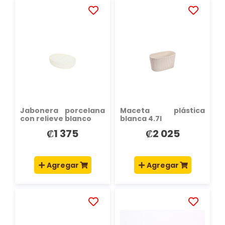
AÑADIR
AÑADIR
A
A
LA
LA
LISTA
LISTA
DE
DE
DESEOS
DESEOS
Jabonera porcelana
Maceta plástica
con relieve blanco
blanca 4.7l
₡1 375
₡2 025
Agregar
Agregar
AÑADIR
AÑADIR
A
A