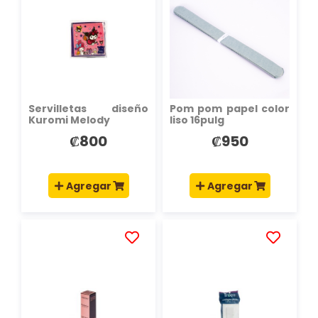
LA
LA
LISTA
LISTA
DE
DE
DESEOS
DESEOS
Servilletas diseño
Pom pom papel color
Kuromi Melody
liso 16pulg
₡800
₡950
Agregar
Agregar
AÑADIR
AÑADIR
A
A
LA
LA
LISTA
LISTA
DE
DE