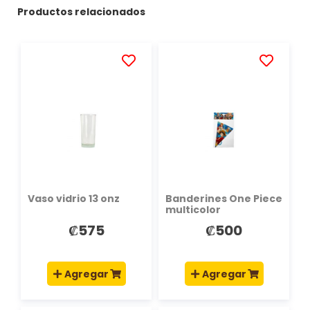
Productos relacionados
AÑADIR
AÑADIR
A
A
LA
LA
LISTA
LISTA
DE
DE
DESEOS
DESEOS
Vaso vidrio 13 onz
Banderines One Piece
multicolor
₡575
₡500
Agregar
Agregar