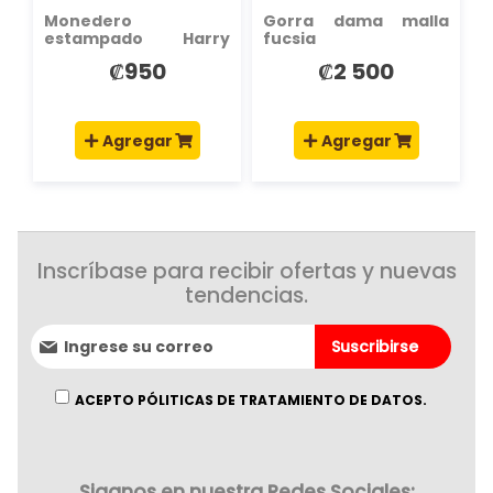
Monedero
Gorra dama malla
estampado Harry
fucsia
Potter
₡950
₡2 500
Agregar
Agregar
Inscríbase para recibir ofertas y nuevas
tendencias.
Suscríbase
Suscribirse
al
boletín
informativo:
ACEPTO PÓLITICAS DE TRATAMIENTO DE DATOS.
Siganos en nuestra Redes Sociales: