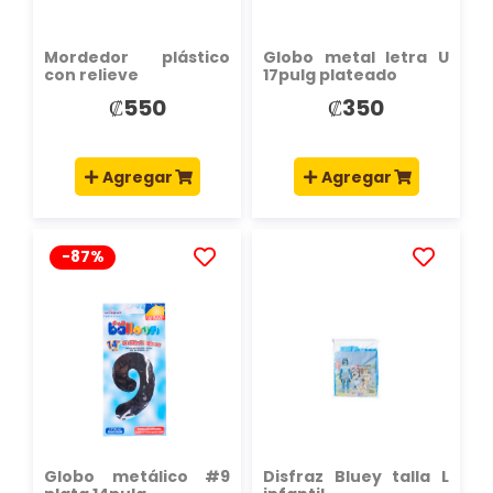
Mordedor plástico
Globo metal letra U
con relieve
17pulg plateado
₡550
₡350
Agregar
Agregar
-87%
AÑADIR
AÑADIR
A
A
LA
LA
LISTA
LISTA
DE
DE
DESEOS
DESEOS
Globo metálico #9
Disfraz Bluey talla L