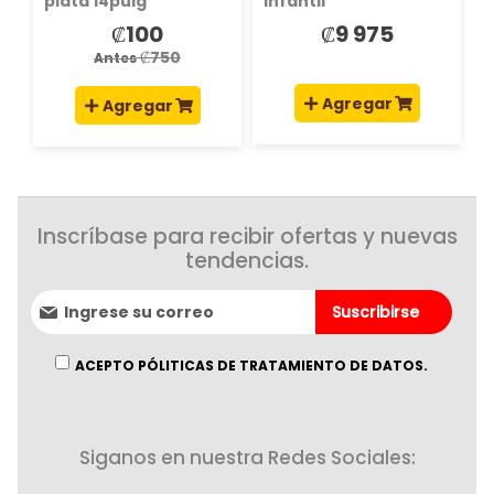
plata 14pulg
infantil
₡100
₡9 975
Precio
especial
₡750
Antes
Agregar
Agregar
Inscríbase para recibir ofertas y nuevas
tendencias.
Suscríbase
Suscribirse
al
boletín
informativo:
ACEPTO PÓLITICAS DE TRATAMIENTO DE DATOS.
Siganos en nuestra Redes Sociales: