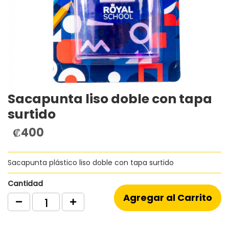
Sacapunta liso doble con tapa
Saltar
al
surtido
comienzo
de
₡400
la
galería
de
Sacapunta plástico liso doble con tapa surtido
imágenes
Cantidad
Agregar al Carrito