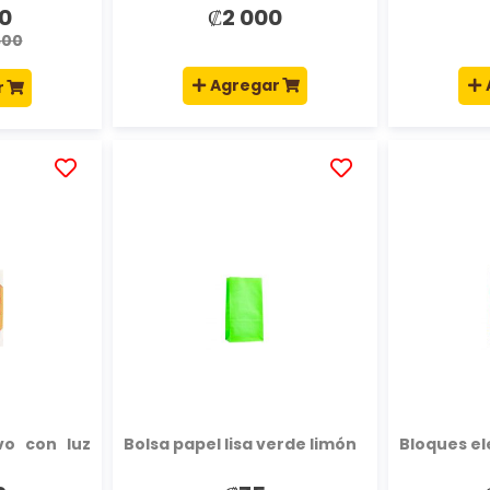
0
₡2 000
500
Agregar
r
AÑADIR
AÑADIR
A
A
LA
LA
LISTA
LISTA
DE
DE
DESEOS
DESEOS
vo con luz
Bolsa papel lisa verde limón
Bloques el