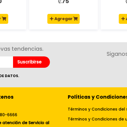
0
₡75
r
Agregar
evas tendencias.
Siganos
Suscribirse
DE DATOS.
tenos
Políticas y Condicione
Términos y Condiciones del 
080-6666
 atención de Servicio al