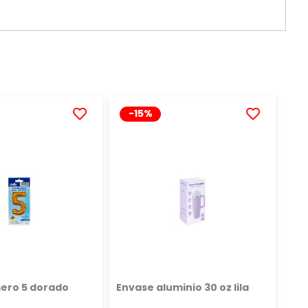
-15%
AÑADIR
AÑADIR
A
A
LA
LA
LISTA
LISTA
DE
DE
DESEOS
DESEOS
ero 5 dorado
Envase aluminio 30 oz lila