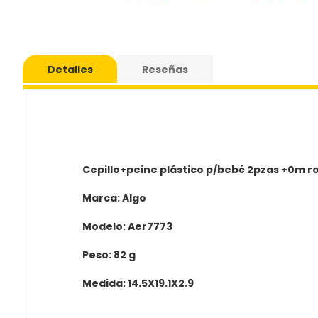
Saltar
al
Detalles
Reseñas
comie
de
la
galería
de
imáge
Cepillo+peine plástico p/bebé 2pzas +0m 
Marca: Algo
Modelo: Aer7773
Peso: 82 g
Medida: 14.5X19.1X2.9