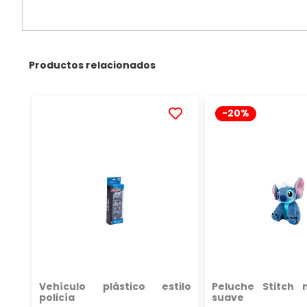
Productos relacionados
-20%
AÑADIR
A
LA
LISTA
DE
DESEOS
Vehículo plástico estilo
Peluche Stitch 
policía
suave