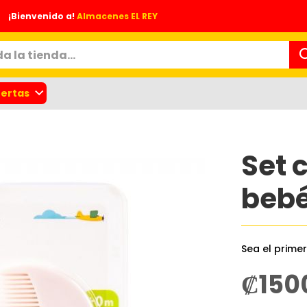
¡Bienvenido a!
Almacenes EL REY
ertas
Set 
beb
Sea el prime
nes
₡150