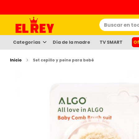
Ir
al
contenido
Categorías
Día de la madre
TV SMART
Of
Inicio
Set cepillo y peine para bebé
Saltar
al
final
de
la
galería
de
imáge