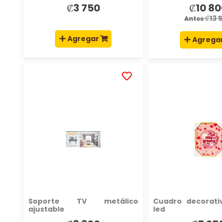
₡3 750
₡10 80
Precio
especial
₡13 
Antes
Agregar
Agrega
AÑADIR
A
LA
LISTA
DE
DESEOS
Soporte TV metálico
Cuadro decorati
ajustable
led