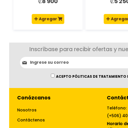
₡8 900
₡5 25
Agregar
Agrega
Inscríbase para recibir ofertas y nu
Suscríbase
al
boletín
informativo:
ACEPTO PÓLITICAS DE TRATAMIENTO 
Conózcanos
Contác
Teléfono:
Nosotros
(+506) 4
Contáctenos
Horario de