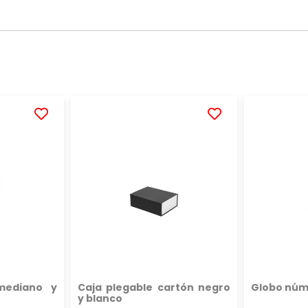
AÑADIR
AÑADIR
A
A
LA
LA
LISTA
LISTA
DE
DE
DESEOS
DESEOS
mediano y
Caja plegable cartón negro
Globo núm
y blanco