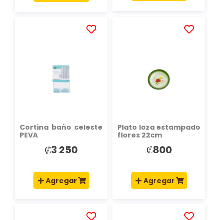
AÑADIR
AÑADIR
A
A
LA
LA
LISTA
LISTA
DE
DE
DESEOS
DESEOS
Cortina baño celeste
Plato loza estampado
PEVA
flores 22cm
₡3 250
₡800
Agregar
Agregar