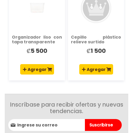
LISTA
LISTA
DE
DE
DESEOS
DESEOS
Organizador liso con
Cepillo plástico
tapa transparente
relieve surtido
₡5 500
₡1 500
Agregar
Agregar
Inscríbase para recibir ofertas y nuevas
tendencias.
Suscríbase
Suscribirse
al
boletín