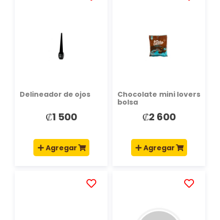
AÑADIR
AÑADIR
A
A
LA
LA
LISTA
LISTA
DE
DE
DESEOS
DESEOS
Delineador de ojos
Chocolate mini lovers
bolsa
₡1 500
₡2 600
Agregar
Agregar
AÑADIR
AÑADIR
A
A
LA
LA