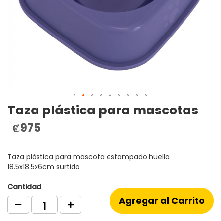
Taza plástica para mascotas
Saltar
al
₡975
comienzo
de
la
Taza plástica para mascota estampado huella
galería
18.5x18.5x6cm surtido
de
imágenes
Cantidad
Agregar al Carrito