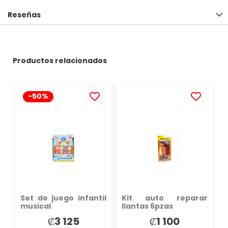
Reseñas
Productos relacionados
-50%
AÑADIR
AÑADIR
A
A
LA
LA
LISTA
LISTA
DE
DE
DESEOS
DESEOS
Set de juego infantil
Kit auto reparar
musical
llantas 6pzas
₡3 125
₡1 100
Precio