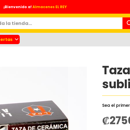
¡Bienvenido a!
Almacenes EL REY
ertas
Taza
sub
Sea el prime
nes
₡275