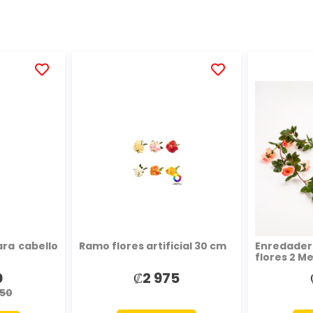
AÑADIR
AÑADIR
A
A
LA
LA
LISTA
LISTA
DE
DE
DESEOS
DESEOS
ara cabello
Ramo flores artificial 30 cm
Enredadera
flores 2 M
0
₡2 975
350