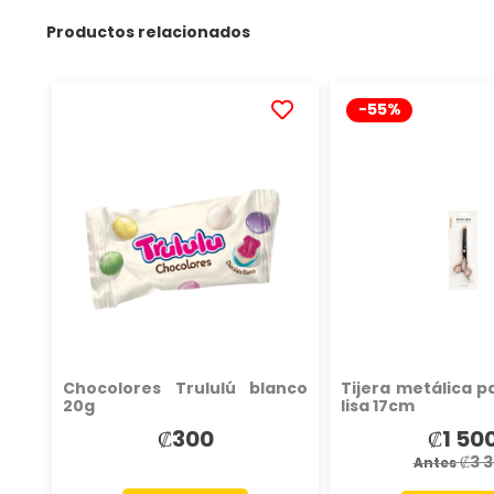
Productos relacionados
-55%
AÑADIR
A
LA
LISTA
DE
DESEOS
Chocolores Trululú blanco
Tijera metálica p
20g
lisa 17cm
₡300
₡1 50
Precio
especial
₡3 
Antes