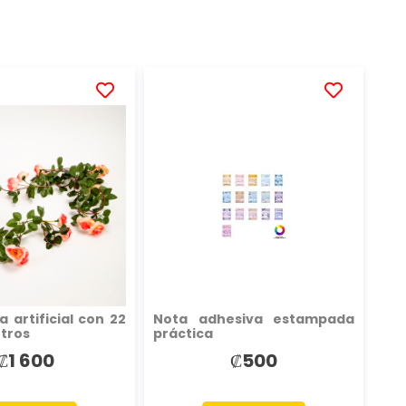
AÑADIR
AÑADIR
A
A
LA
LA
LISTA
LISTA
DE
DE
DESEOS
DESEOS
 artificial con 22
Nota adhesiva estampada
etros
práctica
₡1 600
₡500