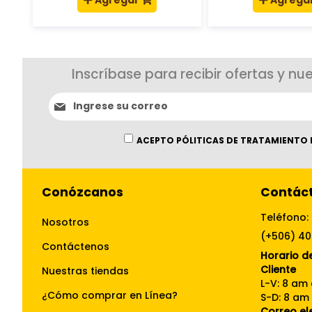
Agregar
Agrega
Inscríbase para recibir ofertas y nu
Suscríbase
al
boletín
informativo:
ACEPTO PÓLITICAS DE TRATAMIENTO 
Conózcanos
Contác
Teléfono:
Nosotros
(+506) 4
Contáctenos
Horario de
Cliente
Nuestras tiendas
L-V: 8 am
¿Cómo comprar en Línea?
S-D: 8 am
Correo el