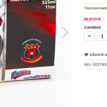
Taza porcel
EN STOCK
Cantidad
AÑADIR A
SKU
003781