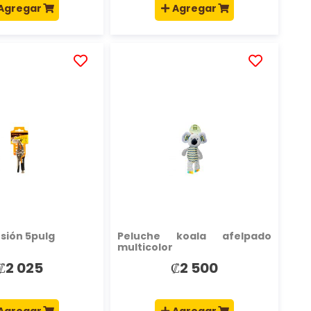
Agregar
Agregar
AÑADIR
AÑADIR
A
A
LA
LA
LISTA
LISTA
DE
DE
DESEOS
DESEOS
esión 5pulg
Peluche koala afelpado
multicolor
₡2 025
₡2 500