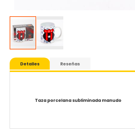
Saltar
al
Detalles
Reseñas
comie
de
la
galería
de
imáge
Taza porcelana subliminada manudo