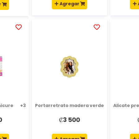
Agregar
r
AÑADIR
AÑADIR
A
A
LA
LA
LISTA
LISTA
DE
DE
DESEOS
DESEOS
nicure +3
Portarretrato madera verde
Alicate pr
0
₡3 500