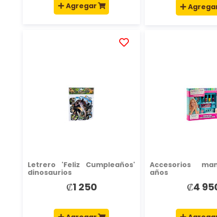
Agregar
Agrega
AÑADIR
A
LA
LISTA
DE
DESEOS
Letrero 'Feliz Cumpleaños'
Accesorios ma
dinosaurios
años
₡1 250
₡4 95