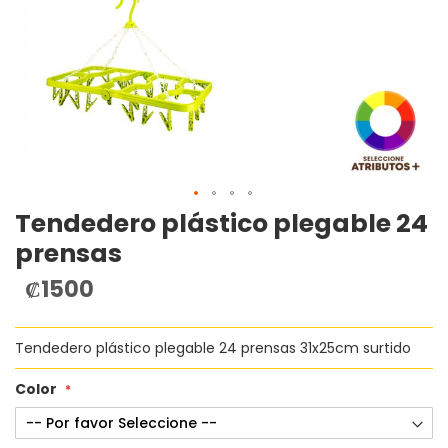
Tendedero plástico plegable 24
Saltar
al
prensas
comienzo
de
₡1500
la
galería
de
Tendedero plástico plegable 24 prensas 31x25cm surtido
imágenes
Color