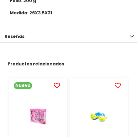
Peso: 200 g
Medida: 26X3.5X31
Reseñas
Productos relacionados
Nuevo
AÑADIR
AÑADIR
A
A
LA
LA
LISTA
LISTA
DE
DE
DESEOS
DESEOS