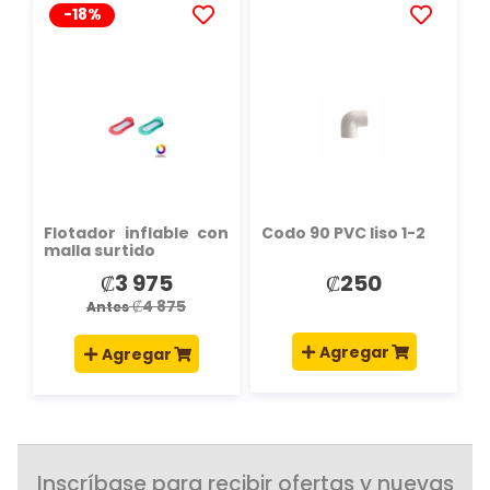
-18%
AÑADIR
AÑADIR
A
A
LA
LA
LISTA
LISTA
DE
DE
DESEOS
DESEOS
Flotador inflable con
Codo 90 PVC liso 1-2
malla surtido
₡3 975
₡250
Precio
especial
₡4 875
Antes
Agregar
Agregar
Inscríbase para recibir ofertas y nuevas