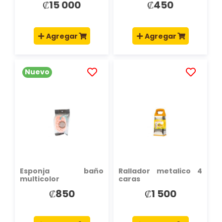
₡15 000
₡450
Agregar
Agregar
Nuevo
AÑADIR
AÑADIR
A
A
LA
LA
LISTA
LISTA
DE
DE
DESEOS
DESEOS
Esponja baño
Rallador metalico 4
multicolor
caras
₡850
₡1 500