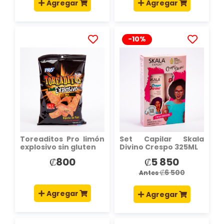
Agregar
Agregar
-10%
AÑADIR
AÑADIR
A
A
LA
LA
LISTA
LISTA
DE
DE
DESEOS
DESEOS
Toreaditos Pro limón
Set Capilar Skala
explosivo sin gluten
Divino Crespo 325ML
₡800
₡5 850
Precio
especial
₡6 500
Antes
Agregar
Agregar