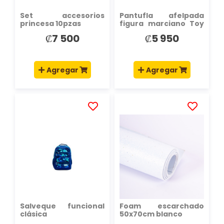
Set accesorios
Pantufla afelpada
princesa 10pzas
figura marciano Toy
Story 32-33
₡7 500
₡5 950
Agregar
Agregar
AÑADIR
AÑADIR
A
A
LA
LA
LISTA
LISTA
DE
DE
DESEOS
DESEOS
Salveque funcional
Foam escarchado
clásica
50x70cm blanco