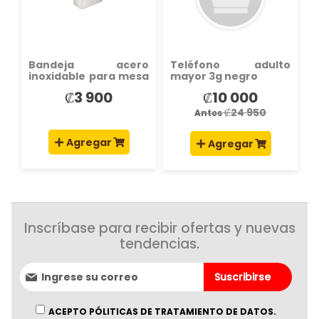
DESEOS
DESEOS
Bandeja acero
Teléfono adulto
inoxidable para mesa
mayor 3g negro
plateado
₡3 900
₡10 000
Precio
especial
₡24 950
Antes
Agregar
Agregar
Inscríbase para recibir ofertas y nuevas
tendencias.
Suscríbase
Suscribirse
al
boletín
informativo:
ACEPTO PÓLITICAS DE TRATAMIENTO DE DATOS.