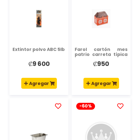
A
A
LA
LA
LISTA
LISTA
DE
DE
DESEOS
DESEOS
Extintor polvo ABC 5lb
Farol cartón mes
patrio carreta típica
con granos café
₡9 600
₡950
40x60cm
Agregar
Agregar
-60%
AÑADIR
AÑADIR
A
A
LA
LA
LISTA
LISTA
DE
DE