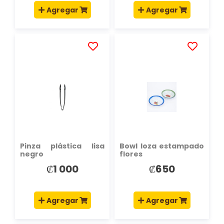
Agregar
Agregar
AÑADIR
AÑADIR
A
A
LA
LA
LISTA
LISTA
DE
DE
DESEOS
DESEOS
Pinza plástica lisa
Bowl loza estampado
negro
flores
₡1 000
₡650
Agregar
Agregar