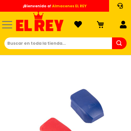
Ir
¡Bienvenido a!
Almacenes EL REY
al
contenido
Saltar
al
final
de
la
galería
de
imágenes