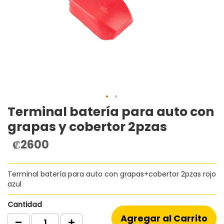
Terminal batería para auto con
Saltar
al
grapas y cobertor 2pzas
comienzo
de
₡2600
la
galería
de
Terminal batería para auto con grapas+cobertor 2pzas rojo
imágenes
azul
Cantidad
Agregar al Carrito