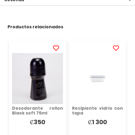
Productos relacionados
AÑADIR
AÑADIR
A
A
LA
LA
LISTA
LISTA
DE
DE
DESEOS
DESEOS
Desodorante rollon
Recipiente vidrio con
Black soft 75ml
tapa
₡350
₡1 300