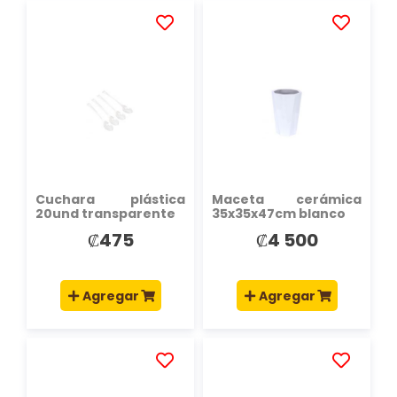
AÑADIR
AÑADIR
A
A
LA
LA
LISTA
LISTA
DE
DE
DESEOS
DESEOS
Cuchara plástica
Maceta cerámica
20und transparente
35x35x47cm blanco
₡475
₡4 500
Agregar
Agregar
AÑADIR
AÑADIR