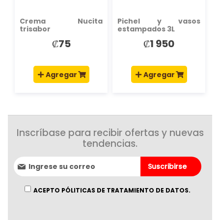
Crema Nucita
Pichel y vasos
trisabor
estampados 3L
₡75
₡1 950
Agregar
Agregar
Inscríbase para recibir ofertas y nuevas
tendencias.
Suscríbase
Suscribirse
al
boletín
informativo:
ACEPTO PÓLITICAS DE TRATAMIENTO DE DATOS.