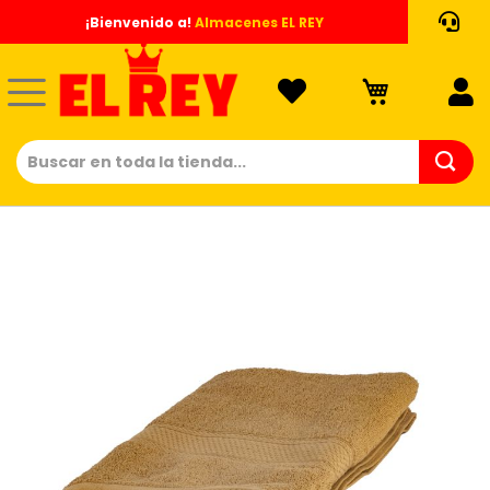
Ir
¡Bienvenido a!
Almacenes EL REY
al
contenido
Saltar
al
final
de
la
galería
de
imágenes