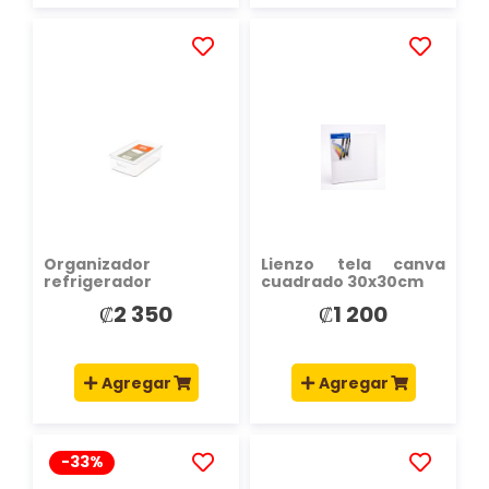
AÑADIR
AÑADIR
A
A
LA
LA
LISTA
LISTA
DE
DE
DESEOS
DESEOS
Organizador
Lienzo tela canva
refrigerador
cuadrado 30x30cm
rectangular con tapa
₡2 350
₡1 200
26.1x16x8.1cm
Agregar
Agregar
-33%
AÑADIR
AÑADIR