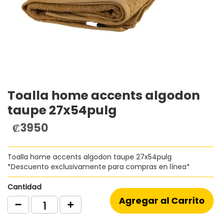
Toalla home accents algodon
Saltar
al
taupe 27x54pulg
comienzo
de
₡3950
la
galería
de
Toalla home accents algodon taupe 27x54pulg
imágenes
*Descuento exclusivamente para compras en línea*
Cantidad
Agregar al Carrito