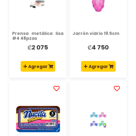
DE
DE
DESEOS
DESEOS
Prensa metálica lisa
Jarrón vidrio 19.5cm
#4 48pzas
₡2 075
₡4 750
Agregar
Agregar
AÑADIR
AÑADIR
A
A
LA
LA
LISTA
LISTA
DE
DE
DESEOS
DESEOS