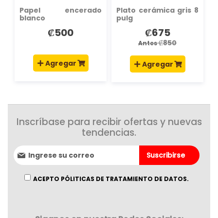
Papel encerado
Plato cerámica gris 8
blanco
pulg
₡500
₡675
Precio
especial
₡850
Antes
Agregar
Agregar
Inscríbase para recibir ofertas y nuevas
tendencias.
Suscríbase
Suscribirse
al
boletín
informativo:
ACEPTO PÓLITICAS DE TRATAMIENTO DE DATOS.