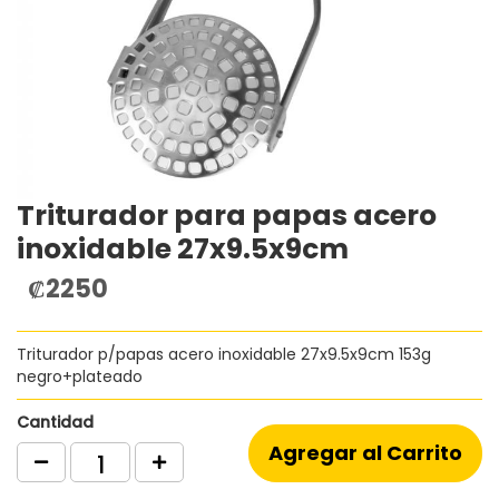
Triturador para papas acero
Saltar
al
inoxidable 27x9.5x9cm
comienzo
de
₡2250
la
galería
de
Triturador p/papas acero inoxidable 27x9.5x9cm 153g
imágenes
negro+plateado
Cantidad
Agregar al Carrito