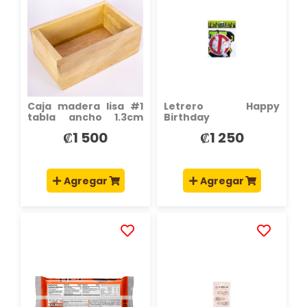
LA
LA
LISTA
LISTA
DE
DE
DESEOS
DESEOS
Caja madera lisa #1
Letrero Happy
tabla ancho 1.3cm
Birthday
19x12.5x7cm
₡1 500
₡1 250
Agregar
Agregar
AÑADIR
AÑADIR
A
A
LA
LA
LISTA
LISTA
DE
DE