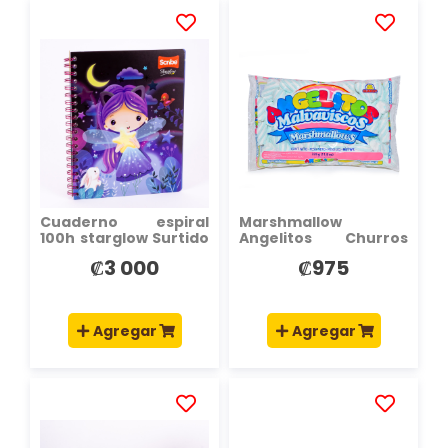
AÑADIR
AÑADIR
A
A
LA
LA
LISTA
LISTA
DE
DE
DESEOS
DESEOS
Cuaderno espiral
Marshmallow
100h starglow Surtido
Angelitos Churros
por estilo
Celeste
₡3 000
₡975
Agregar
Agregar
AÑADIR
AÑADIR
A
A