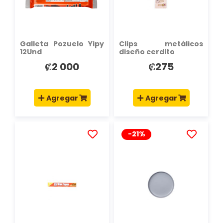
DESEOS
DESEOS
Galleta Pozuelo Yipy
Clips metálicos
12Und
diseño cerdito
₡2 000
₡275
Agregar
Agregar
-21%
AÑADIR
AÑADIR
A
A
LA
LA
LISTA
LISTA
DE
DE
DESEOS
DESEOS