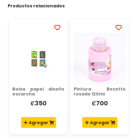
Productos relacionados
AÑADIR
AÑADIR
A
A
LA
LA
LISTA
LISTA
DE
DE
DESEOS
DESEOS
Bolsa papel diseño
Pintura Bozetto
escarcha
rosado 120ml
₡350
₡700
Agregar
Agregar