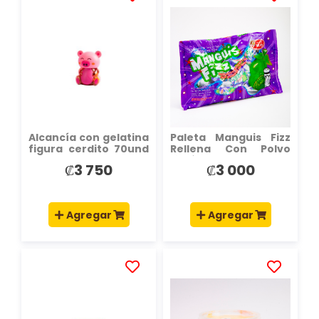
AÑADIR
AÑADIR
A
A
LA
LA
LISTA
LISTA
DE
DE
DESEOS
DESEOS
Alcancía con gelatina
Paleta Manguis Fizz
figura cerdito 70und
Rellena Con Polvo
1050g rosado
Limón
₡3 750
₡3 000
Agregar
Agregar
AÑADIR
AÑADIR
A
A
LA
LA