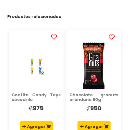
Productos relacionados
AÑADIR
AÑADIR
A
A
LA
LA
LISTA
LISTA
DE
DE
DESEOS
DESEOS
Confite Candy Toys
Chocolate granuts
cocodrilo
arándano 50g
₡975
₡950
Agregar
Agregar