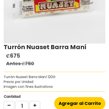
Turrón Nuaset Barra Maní
Saltar
al
₡675
Precio
comienzo
especial
de
Antes
₡750
la
galería
de
Turrón Nuaset Barra Maní 120G
imágenes
Precio por Unidad
Imagen con fines ilustrativos
Cantidad
Agregar al Carrito