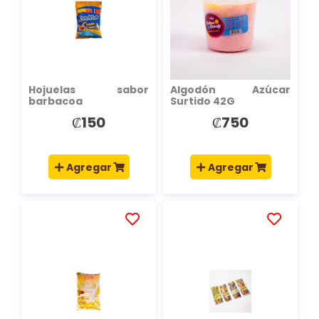
LISTA
LISTA
DE
DE
DESEOS
DESEOS
Hojuelas sabor
Algodón Azúcar
barbacoa
Surtido 42G
₡150
₡750
Agregar
Agregar
AÑADIR
AÑADIR
A
A
LA
LA
LISTA
LISTA
DE
DE
DESEOS
DESEOS