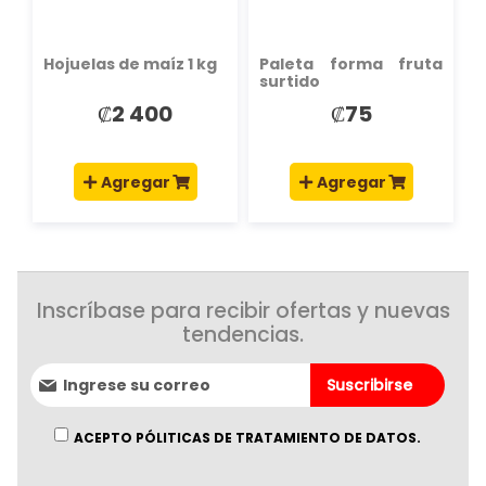
Hojuelas de maíz 1 kg
Paleta forma fruta
surtido
₡2 400
₡75
Agregar
Agregar
Inscríbase para recibir ofertas y nuevas
tendencias.
Suscríbase
Suscribirse
al
boletín
informativo:
ACEPTO PÓLITICAS DE TRATAMIENTO DE DATOS.