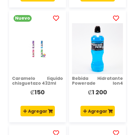
Nuevo
AÑADIR
AÑADIR
A
A
LA
LA
LISTA
LISTA
DE
DE
DESEOS
DESEOS
Caramelo líquido
Bebida Hidratante
chisguetazo 432ml
Powerade Ion4
Mountain Blast 600ML
₡150
₡1 200
Agregar
Agregar