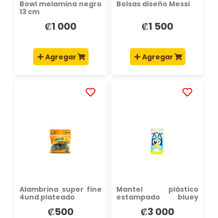
Bowl melamina negro
Bolsas diseño Messi
13 cm
₡1 000
₡1 500
Agregar
Agregar
AÑADIR
AÑADIR
A
A
LA
LA
LISTA
LISTA
DE
DE
DESEOS
DESEOS
Alambrina super fine
Mantel plástico
4und plateado
estampado bluey
108x182cm +3a
₡500
₡3 000