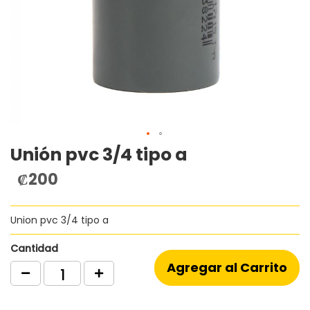
Unión pvc 3/4 tipo a
Saltar
al
₡200
comienzo
de
la
Union pvc 3/4 tipo a
galería
de
imágenes
Cantidad
Agregar al Carrito