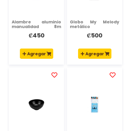
DESEOS
DESEOS
Alambre aluminio
Globo My Melody
manualidad 8m
metálico
surtido
₡450
₡500
Agregar
Agregar
AÑADIR
AÑADIR
A
A
LA
LA
LISTA
LISTA
DE
DE
DESEOS
DESEOS