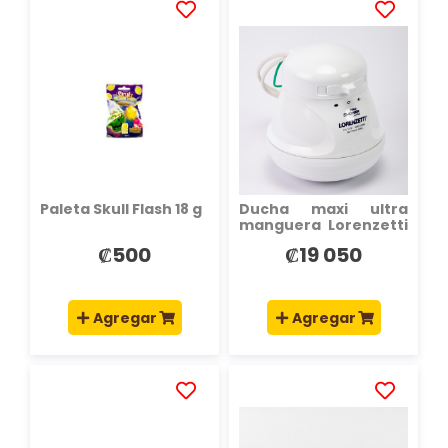
AÑADIR
AÑADIR
A
A
LA
LA
LISTA
LISTA
DE
DE
DESEOS
DESEOS
Paleta Skull Flash 18 g
Ducha maxi ultra
manguera Lorenzetti
127v 5500w
₡500
₡19 050
Agregar
Agregar
AÑADIR
AÑADIR
A
A