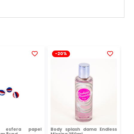
-20%
AÑADIR
AÑADIR
A
A
LA
LA
LISTA
LISTA
DE
DE
DESEOS
DESEOS
a esfera papel
Body splash dama Endless
0cm 8und
Missing 250ml