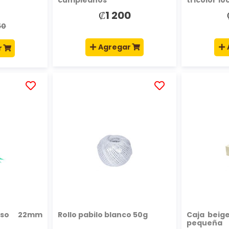
₡1 200
l
50
Agregar
r
AÑADIR
AÑADIR
A
A
LA
LA
LISTA
LISTA
DE
DE
DESEOS
DESEOS
liso 22mm
Rollo pabilo blanco 50g
Caja beig
pequeña