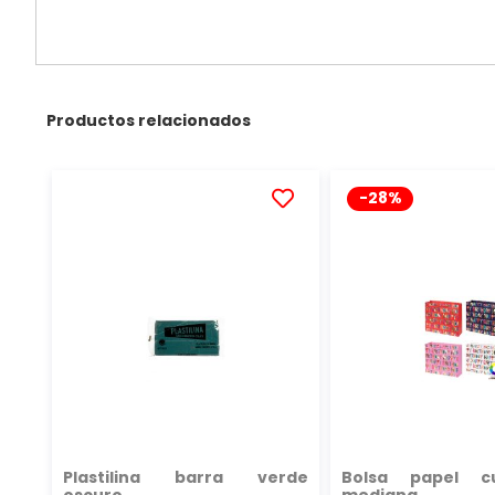
Productos relacionados
-28%
AÑADIR
A
LA
LISTA
DE
DESEOS
Plastilina barra verde
Bolsa papel c
oscuro
mediana