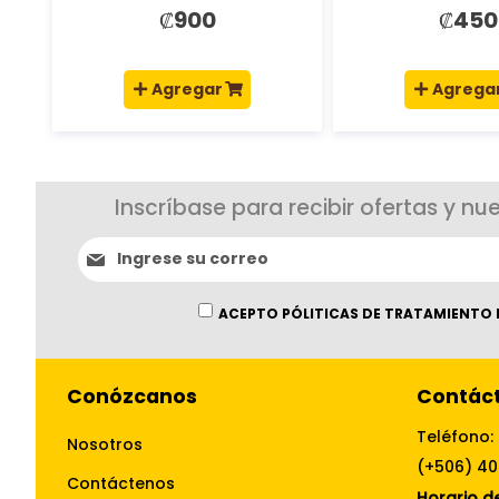
₡900
₡450
Agregar
Agrega
Inscríbase para recibir ofertas y nu
Suscríbase
al
boletín
informativo:
ACEPTO PÓLITICAS DE TRATAMIENTO 
Conózcanos
Contác
Teléfono:
Nosotros
(+506) 4
Contáctenos
Horario de