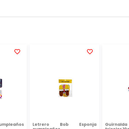
AÑADIR
AÑADIR
A
A
LA
LA
LISTA
LISTA
DE
DE
DESEOS
DESEOS
umpleaños
Letrero Bob Esponja
Guirnald
cumpleaños
tricolor 1