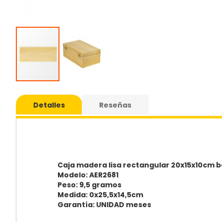
Saltar
al
Detalles
Reseñas
comie
de
la
galería
de
imáge
Caja madera lisa rectangular 20x15x10cm b
Modelo: AER2681
Peso: 9,5 gramos
Medida: 0x25,5x14,5cm
Garantía: UNIDAD meses