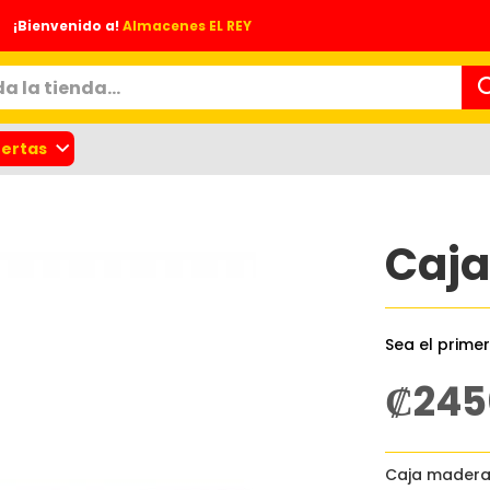
¡Bienvenido a!
Almacenes EL REY
ertas
Caja
Sea el prime
₡245
nes
Caja madera 