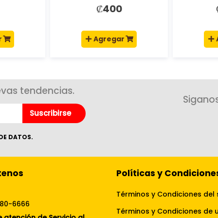
₡400
r
Agregar
evas tendencias.
Siganos
Suscribirse
DE DATOS.
tenos
Políticas y Condicione
Términos y Condiciones del 
080-6666
 atención de Servicio al