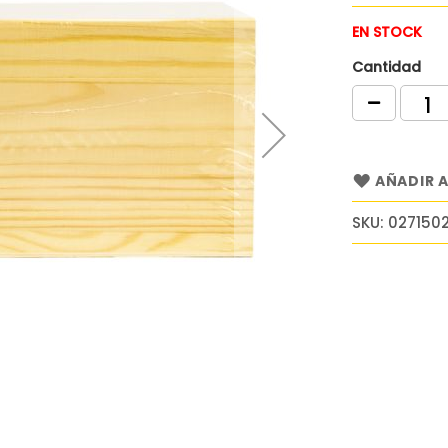
EN STOCK
Cantidad
AÑADIR A
SKU
027150