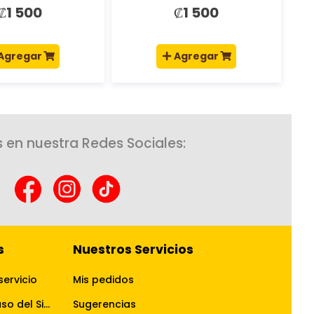
multicolor
₡1 500
₡1 500
Agregar
Agregar
 en nuestra Redes Sociales:
s
Nuestros Servicios
servicio
Mis pedidos
Términos y Condiciones de uso del Sitio Web
Sugerencias