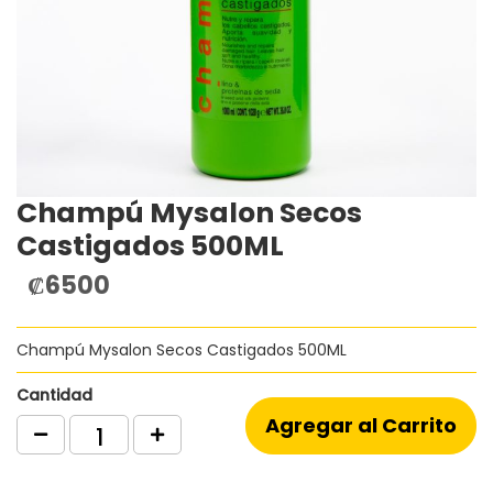
Champú Mysalon Secos
Saltar
al
Castigados 500ML
comienzo
de
₡6500
la
galería
de
Champú Mysalon Secos Castigados 500ML
imágenes
Cantidad
Agregar al Carrito