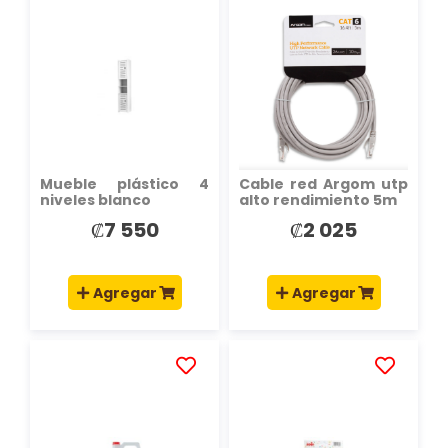
AÑADIR
AÑADIR
A
A
LA
LA
LISTA
LISTA
DE
DE
DESEOS
DESEOS
Mueble plástico 4
Cable red Argom utp
niveles blanco
alto rendimiento 5m
₡7 550
₡2 025
Agregar
Agregar
AÑADIR
AÑADIR
A
A
LA
LA