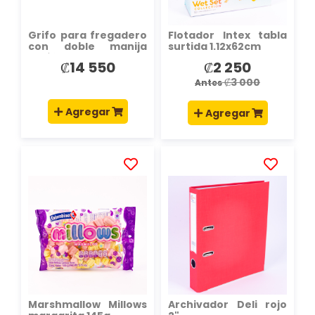
Grifo para fregadero
Flotador Intex tabla
con doble manija
surtida 1.12x62cm
acrílico
₡14 550
₡2 250
Precio
especial
₡3 000
Antes
Agregar
Agregar
AÑADIR
AÑADIR
A
A
LA
LA
LISTA
LISTA
DE
DE
DESEOS
DESEOS
Marshmallow Millows
Archivador Deli rojo