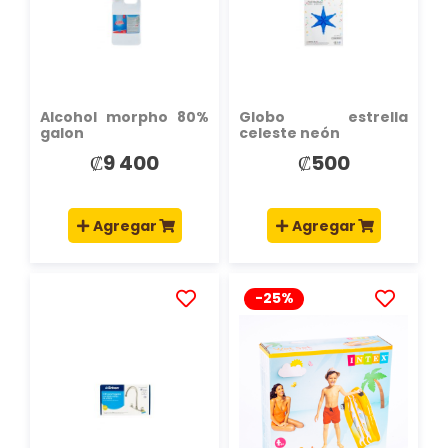
LISTA
LISTA
DE
DE
DESEOS
DESEOS
Alcohol morpho 80%
Globo estrella
galon
celeste neón
₡9 400
₡500
Agregar
Agregar
-25%
AÑADIR
AÑADIR
A
A
LA
LA
LISTA
LISTA
DE
DE
DESEOS
DESEOS