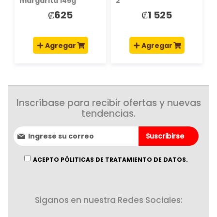
margarita 145g
2"
₡625
₡1 525
Agregar
Agregar
Inscríbase para recibir ofertas y nuevas
tendencias.
Suscríbase
Suscribirse
al
boletín
informativo:
ACEPTO PÓLITICAS DE TRATAMIENTO DE DATOS.
Siganos en nuestra Redes Sociales: